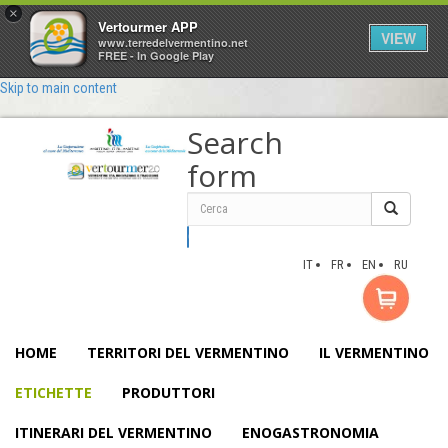
×
Vertourmer APP
VIEW
www.terredelvermentino.net
FREE - In Google Play
Skip to main content
Search
form
Cerca
IT
FR
EN
RU
HOME
TERRITORI DEL VERMENTINO
IL VERMENTINO
ETICHETTE
PRODUTTORI
ITINERARI DEL VERMENTINO
ENOGASTRONOMIA