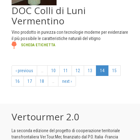
DOC Colli di Luni
Vermentino
Vino prodotto in purezza con tecnologie moderne per evidenziare
il più possibile le caratteristiche naturali del vitigno
SCHEDA ETICHETTA
‹ previous
…
10
11
12
13
14
15
16
17
18
…
next ›
Vertourmer 2.0
La seconda edizione del progetto di cooperazione territoriale
transfrontaliera Ver.Tour.Mer, finanziato dal P.O. Italia -Francia