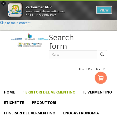
×
Vertourmer APP
VIEW
www.terredelvermentino.net
FREE - In Google Play
Skip to main content
Search
form
Cerca
IT
FR
EN
RU
HOME
TERRITORI DEL VERMENTINO
IL VERMENTINO
ETICHETTE
PRODUTTORI
ITINERARI DEL VERMENTINO
ENOGASTRONOMIA