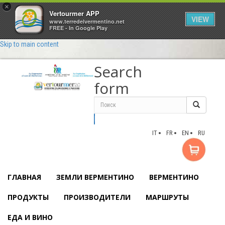
×
Vertourmer APP
VIEW
www.terredelvermentino.net
FREE - In Google Play
Skip to main content
Search
form
Поиск
IT
FR
EN
RU
ГЛАВНАЯ
ЗЕМЛИ ВЕРМЕНТИНО
ВЕРМЕНТИНО
ПРОДУКТЫ
ПРОИЗВОДИТЕЛИ
МАРШРУТЫ
ЕДА И ВИНО