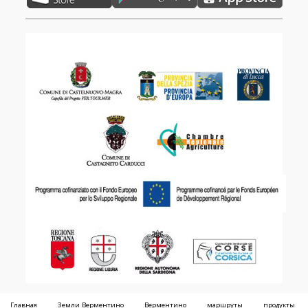
Главная
Земли Верментино
Верментино
маршруты
продукты