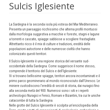
Sulcis Iglesiente
La Sardegna è la seconda isola più estesa del Mar Mediterraneo.
Presenta un paesaggio ricchissimo che alterna profili montuosi
dalla morfologia suggestiva a macchie e foreste, stagni e lagune
a torrenti e cascate, spiagge sabbiose a scogliere frastagliate.
Altrettanto ricco è il mix di culture e tradizioni, eredità delle
popolazioni autoctone e delle numerose civiltà che hanno
colonizzato questi territori.
Il Sulcis-Iglesiente è una regione storica del versante sud-
occidentale della Sardegna. Come suggerisce il nome stesso,
comprende il territorio del Sulcis e dell'Iglesiente.
Vi si trovano bellissime spiagge, territori ancora incontaminati e il
primo parco geominerario al mondo riconosciuto dall’Unesco. Le
miniere custodiscono l'eredità di secoli di storia, dai nuragici fino
alla seconda metà del 900. Numerosi sono i siti e i reperti
archeologici Nuragici e Fenici, Romani e Bizantini, tra cui le uniche
catacombe di tutta la Sardegna.
Nelle grotte del Sulcis Iglesiente è scolpita un’enciclopedia della