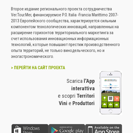
Второе издание регионального проекта сотрудничества
Ver.Tour.Mer, финансируемое P.O. Italia -Francia Marittimo 2007-
2013 Европейского сообщества, характеризуется сильным
компонентом технологических инноваций, направленных на
расширение горизонтов территориального маркетинга за
счет использования инновационных информационных
технологий, которые повышают престиж производственного
опыта территорий, не только винодельческого, но и
эногастрономического.
> ПЕРЕЙТИ НА САЙТ ПРОЕКТА
Scarica
l'App
interattiva
e scopri
Territori
Vini
e
Produttori