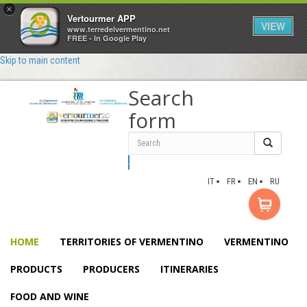
×
Vertourmer APP
VIEW
www.terredelvermentino.net
FREE - In Google Play
Skip to main content
Search
form
Search
IT
FR
EN
RU
HOME
TERRITORIES OF VERMENTINO
VERMENTINO
PRODUCTS
PRODUCERS
ITINERARIES
FOOD AND WINE