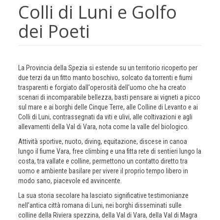
Colli di Luni e Golfo
dei Poeti
La Provincia della Spezia si estende su un territorio ricoperto per
due terzi da un fitto manto boschivo, solcato da torrenti e fiumi
trasparenti e forgiato dall'operosità dell'uomo che ha creato
scenari di incomparabile bellezza, basti pensare ai vigneti a picco
sul mare e ai borghi delle Cinque Terre, alle Colline di Levanto e ai
Colli di Luni, contrassegnati da viti e ulivi, alle coltivazioni e agli
allevamenti della Val di Vara, nota come la valle del biologico.
Attività sportive, nuoto, diving, equitazione, discese in canoa
lungo il fiume Vara, free climbing e una fitta rete di sentieri lungo la
costa, tra vallate e colline, permettono un contatto diretto tra
uomo e ambiente basilare per vivere il proprio tempo libero in
modo sano, piacevole ed avvincente.
La sua storia secolare ha lasciato significative testimonianze
nell’antica città romana di Luni, nei borghi disseminati sulle
colline della Riviera spezzina, della Val di Vara, della Val di Magra