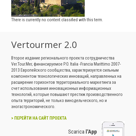
There is currently no content classified with this term.
Vertourmer 2.0
Второе издание регионального проекта сотрудничества
Ver.Tour.Mer, финансируемое P.O. Italia -Francia Marittimo 2007-
2013 Европейского сообщества, характеризуется сильным
компонентом технологических инноваций, направленных на
расширение горизонтов территориального маркетинга за
счет использования инновационных информационных
технологий, которые повышают престиж производственного
опыта территорий, не только винодельческого, но и
эногастрономического.
> ПЕРЕЙТИ НА САЙТ ПРОЕКТА
Scarica
l'App