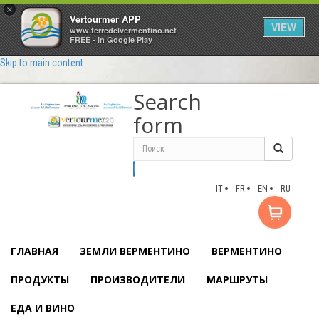
×
Vertourmer APP
VIEW
www.terredelvermentino.net
FREE - In Google Play
Skip to main content
Search
form
Поиск
IT
FR
EN
RU
ГЛАВНАЯ
ЗЕМЛИ ВЕРМЕНТИНО
ВЕРМЕНТИНО
ПРОДУКТЫ
ПРОИЗВОДИТЕЛИ
МАРШРУТЫ
ЕДА И ВИНО