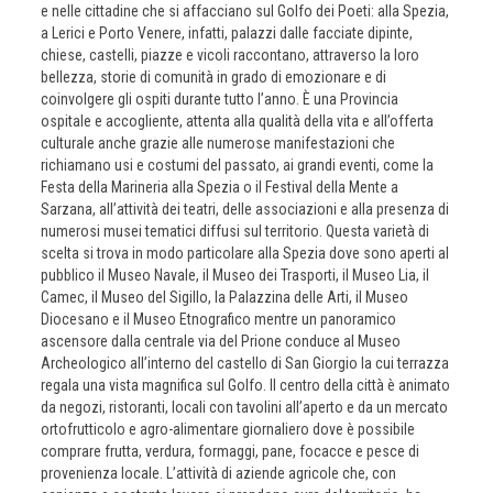
e nelle cittadine che si affacciano sul Golfo dei Poeti: alla Spezia,
a Lerici e Porto Venere, infatti, palazzi dalle facciate dipinte,
chiese, castelli, piazze e vicoli raccontano, attraverso la loro
bellezza, storie di comunità in grado di emozionare e di
coinvolgere gli ospiti durante tutto l’anno. È una Provincia
ospitale e accogliente, attenta alla qualità della vita e all’offerta
culturale anche grazie alle numerose manifestazioni che
richiamano usi e costumi del passato, ai grandi eventi, come la
Festa della Marineria alla Spezia o il Festival della Mente a
Sarzana, all’attività dei teatri, delle associazioni e alla presenza di
numerosi musei tematici diffusi sul territorio. Questa varietà di
scelta si trova in modo particolare alla Spezia dove sono aperti al
pubblico il Museo Navale, il Museo dei Trasporti, il Museo Lia, il
Camec, il Museo del Sigillo, la Palazzina delle Arti, il Museo
Diocesano e il Museo Etnografico mentre un panoramico
ascensore dalla centrale via del Prione conduce al Museo
Archeologico all’interno del castello di San Giorgio la cui terrazza
regala una vista magnifica sul Golfo. Il centro della città è animato
da negozi, ristoranti, locali con tavolini all’aperto e da un mercato
ortofrutticolo e agro-alimentare giornaliero dove è possibile
comprare frutta, verdura, formaggi, pane, focacce e pesce di
provenienza locale. L’attività di aziende agricole che, con