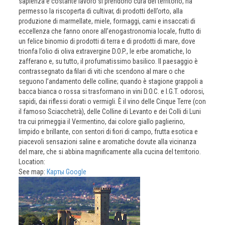
sapienza e costante lavoro si prendono cura del territorio, ha
permesso la riscoperta di cultivar, di prodotti dell’orto, alla
produzione di marmellate, miele, formaggi, carni e insaccati di
eccellenza che fanno onore all’enogastronomia locale, frutto di
un felice binomio di prodotti di terra e di prodotti di mare, dove
trionfa l’olio di oliva extravergine D.O.P., le erbe aromatiche, lo
zafferano e, su tutto, il profumatissimo basilico. Il paesaggio è
contrassegnato da filari di viti che scendono al mare o che
seguono l’andamento delle colline; quando è stagione grappoli a
bacca bianca o rossa si trasformano in vini D.O.C. e I.G.T. odorosi,
sapidi, dai riflessi dorati o vermigli. È il vino delle Cinque Terre (con
il famoso Sciacchetrà), delle Colline di Levanto e dei Colli di Luni
tra cui primeggia il Vermentino, dai colore giallo paglierino,
limpido e brillante, con sentori di fiori di campo, frutta esotica e
piacevoli sensazioni saline e aromatiche dovute alla vicinanza
del mare, che si abbina magnificamente alla cucina del territorio.
Location:
See map:
Карты Google